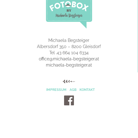
Michaela Begsteiger
Albersdorf 350
–
8200
Gleisdorf
Tel .
43 664 104 6334
office@michaela-begsteiger.at
michaela-begsteiger.at
IMPRESSUM
AGB
KONTAKT