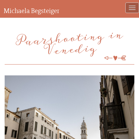
Michaela Begsteiger
Paarshooting in
Venedig